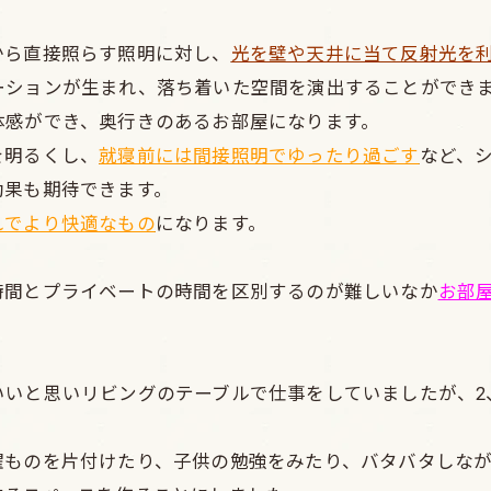
から直接照らす照明に対し、
光を壁や天井に当て反射光を
ーションが生まれ、落ち着いた空間を演出することができ
体感ができ、奥行きのあるお部屋になります。
を明るくし、
就寝前には間接照明でゆったり過ごす
など、
効果も期待できます。
れでより快適なもの
になります。
時間とプライベートの時間を区別するのが難しいなか
お部
いいと思いリビングのテーブルで仕事をしていましたが、2
濯ものを片付けたり、子供の勉強をみたり、バタバタしな