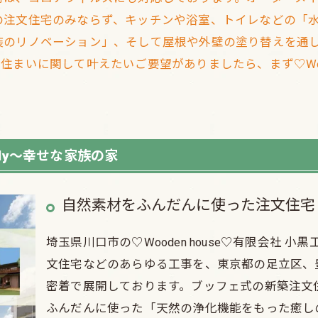
の注文住宅のみならず、キッチンや浴室、トイレなどの「
装のリノベーション」、そして屋根や外壁の塗り替えを通
いに関して叶えたいご要望がありましたら、まず♡Woode
ily～幸せな家族の家
自然素材をふんだんに使った注文住宅
埼玉県川口市の♡Wooden house♡有限会社
文住宅などのあらゆる工事を、東京都の足立区、
密着で展開しております。ブッフェ式の新築注文
ふんだんに使った「天然の浄化機能をもった癒し