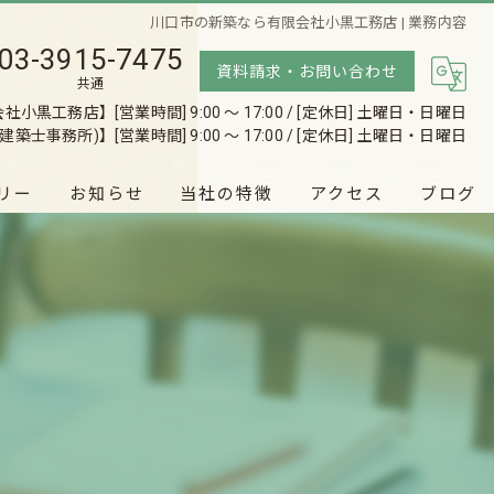
川口市の新築なら有限会社小黒工務店 | 業務内容
03-3915-7475
資料請求・お問い合わせ
共通
有限会社小黒工務店】
[営業時間] 9:00 〜 17:00 / [定休日] 土曜日・日曜日
建築士事務所)】
[営業時間] 9:00 〜 17:00 / [定休日] 土曜日・日曜日
リー
お知らせ
当社の特徴
アクセス
ブログ
♡Wooden house♡
注文住宅
有限会社小黒工務店(一級建築士事務所)
戸建て
リノベーション
リフォーム
無料相談