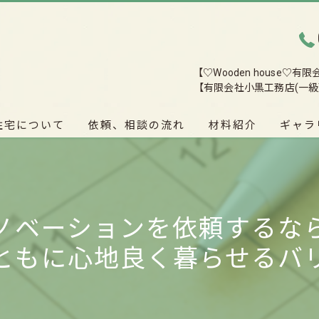
【♡Wooden house♡
【有限会社小黒工務店(一級
住宅について
依頼、相談の流れ
材料紹介
ギャラ
ノベーションを依頼するな
ともに心地良く暮らせるバ