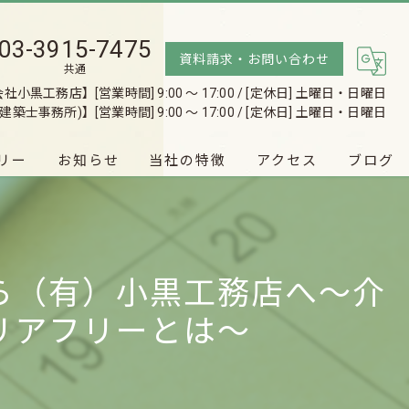
03-3915-7475
資料請求・お問い合わせ
共通
有限会社小黒工務店】
[営業時間] 9:00 〜 17:00 / [定休日] 土曜日・日曜日
建築士事務所)】
[営業時間] 9:00 〜 17:00 / [定休日] 土曜日・日曜日
リー
お知らせ
当社の特徴
アクセス
ブログ
♡Wooden house♡
注文住宅
有限会社小黒工務店(一級建築士事務所)
戸建て
ら（有）小黒工務店へ～介
リノベーション
リアフリーとは～
リフォーム
無料相談